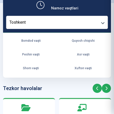
b,
Namoz vaqtlari
ya
ng
Toshkent
i
ha
yo
Bomdod vaqti
Quyosh chiqishi
t
va
Peshin vaqti
Asr vaqti
ke
laj
Shom vaqti
Xufton vaqti
ak
ya
ra
Tezkor havolalar
ta
mi
z”