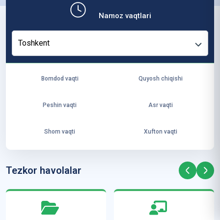
b,
Namoz vaqtlari
ya
ng
Toshkent
i
ha
yo
Bomdod vaqti
Quyosh chiqishi
t
va
Peshin vaqti
Asr vaqti
ke
laj
Shom vaqti
Xufton vaqti
ak
ya
ra
Tezkor havolalar
ta
mi
z”