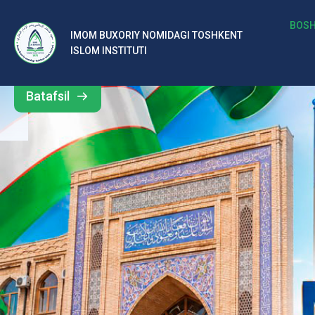
b
BOSH
IMOM BUXORIY NOMIDAGI TOSHKENT
Barcha
ISLOM INSTITUTI
al
yangiliklar
ar
Batafsil
o‘
rt
a
si
d