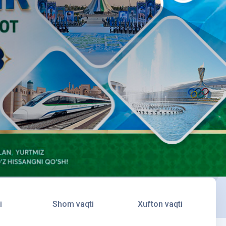
i
Shom vaqti
Xufton vaqti