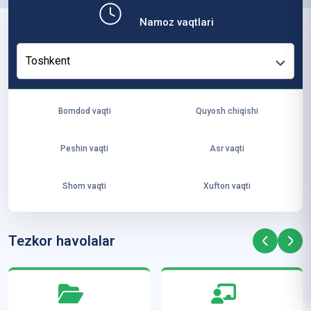
b,
Namoz vaqtlari
ya
ng
Toshkent
i
ha
yo
Bomdod vaqti
Quyosh chiqishi
t
va
Peshin vaqti
Asr vaqti
ke
laj
Shom vaqti
Xufton vaqti
ak
ya
ra
Tezkor havolalar
ta
mi
z”