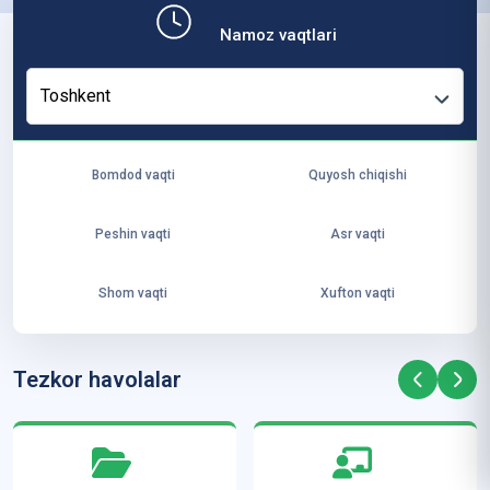
b,
Namoz vaqtlari
ya
ng
Toshkent
i
ha
yo
Bomdod vaqti
Quyosh chiqishi
t
va
Peshin vaqti
Asr vaqti
ke
laj
Shom vaqti
Xufton vaqti
ak
ya
ra
Tezkor havolalar
ta
mi
z”