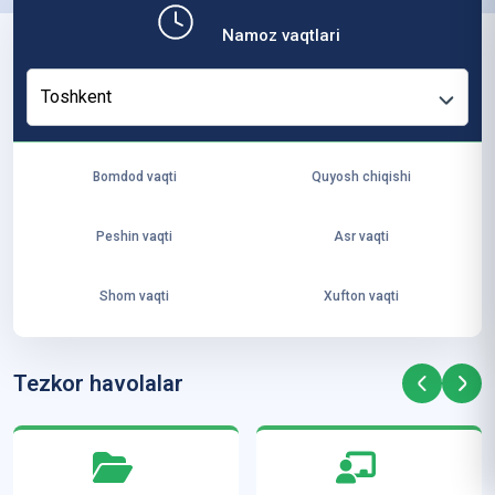
b,
Namoz vaqtlari
ya
ng
Toshkent
i
ha
yo
Bomdod vaqti
Quyosh chiqishi
t
va
Peshin vaqti
Asr vaqti
ke
laj
Shom vaqti
Xufton vaqti
ak
ya
ra
Tezkor havolalar
ta
mi
z”