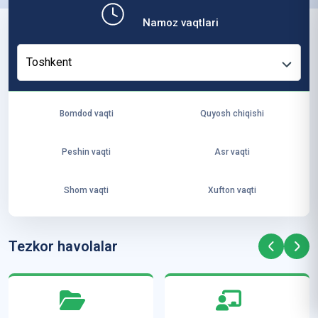
b,
Namoz vaqtlari
ya
ng
Toshkent
i
ha
yo
Bomdod vaqti
Quyosh chiqishi
t
va
Peshin vaqti
Asr vaqti
ke
laj
Shom vaqti
Xufton vaqti
ak
ya
ra
Tezkor havolalar
ta
mi
z”