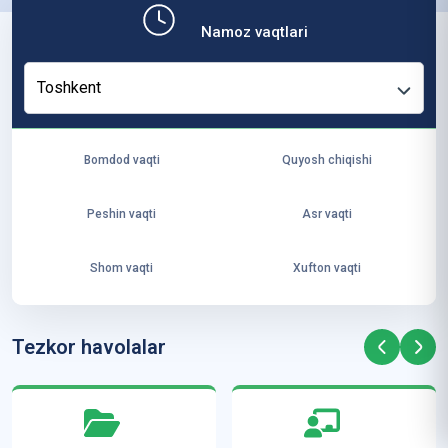
b,
Namoz vaqtlari
ya
ng
Toshkent
i
ha
yo
Bomdod vaqti
Quyosh chiqishi
t
va
Peshin vaqti
Asr vaqti
ke
laj
Shom vaqti
Xufton vaqti
ak
ya
ra
Tezkor havolalar
ta
mi
z”