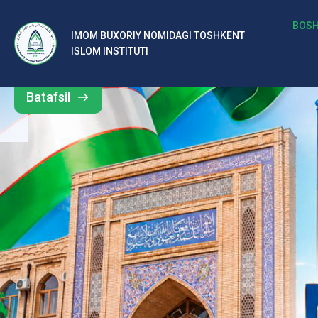
b
BOSH
IMOM BUXORIY NOMIDAGI TOSHKENT
Barcha
ISLOM INSTITUTI
al
yangiliklar
ar
Batafsil
o‘
rt
a
si
d