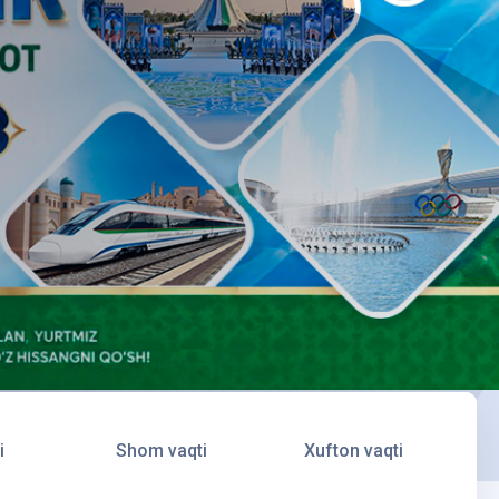
i
Shom vaqti
Xufton vaqti