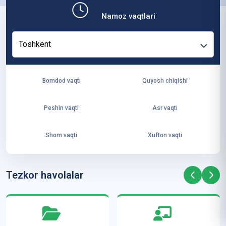
b,
Namoz vaqtlari
ya
ng
Toshkent
i
ha
yo
Bomdod vaqti
Quyosh chiqishi
t
va
Peshin vaqti
Asr vaqti
ke
laj
Shom vaqti
Xufton vaqti
ak
ya
ra
Tezkor havolalar
ta
mi
z”