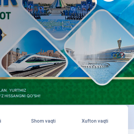
i
Shom vaqti
Xufton vaqti