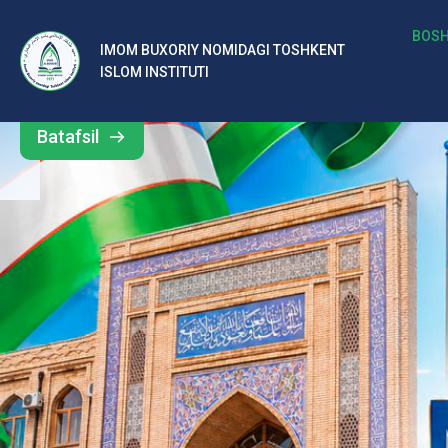
b
BOSH
IMOM BUXORIY NOMIDAGI TOSHKENT
Barcha
ISLOM INSTITUTI
al
yangiliklar
ar
Batafsil
o‘
rt
a
si
d