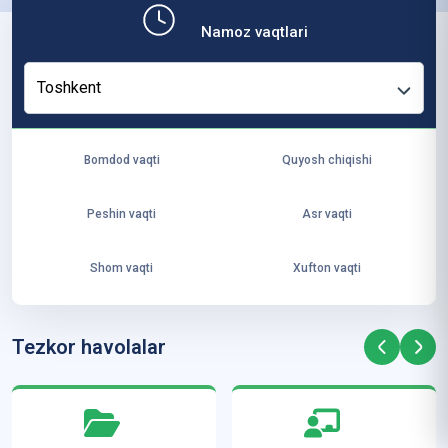
b,
Namoz vaqtlari
ya
ng
Toshkent
i
ha
yo
Bomdod vaqti
Quyosh chiqishi
t
va
Peshin vaqti
Asr vaqti
ke
laj
Shom vaqti
Xufton vaqti
ak
ya
ra
Tezkor havolalar
ta
mi
z”