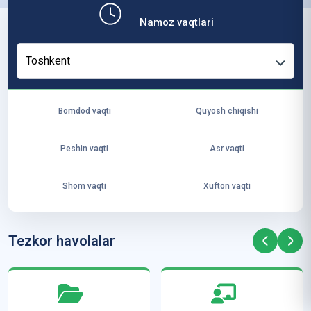
b,
Namoz vaqtlari
ya
ng
Toshkent
i
ha
yo
Bomdod vaqti
Quyosh chiqishi
t
va
Peshin vaqti
Asr vaqti
ke
laj
Shom vaqti
Xufton vaqti
ak
ya
ra
Tezkor havolalar
ta
mi
z”