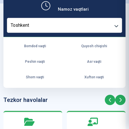
b,
Namoz vaqtlari
ya
ng
Toshkent
i
ha
yo
Bomdod vaqti
Quyosh chiqishi
t
va
Peshin vaqti
Asr vaqti
ke
laj
Shom vaqti
Xufton vaqti
ak
ya
ra
Tezkor havolalar
ta
mi
z”