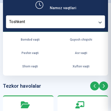
b,
Namoz vaqtlari
ya
ng
Toshkent
i
ha
yo
Bomdod vaqti
Quyosh chiqishi
t
va
Peshin vaqti
Asr vaqti
ke
laj
Shom vaqti
Xufton vaqti
ak
ya
ra
Tezkor havolalar
ta
mi
z”