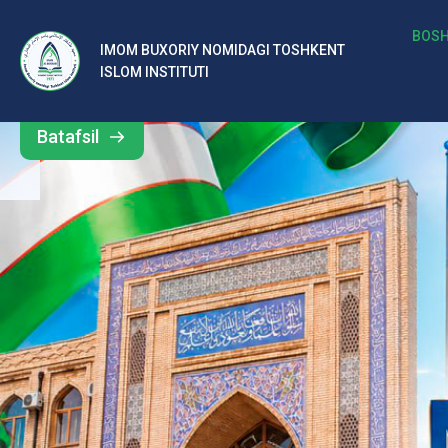
b
BOSH
IMOM BUXORIY NOMIDAGI TOSHKENT
Barcha
ISLOM INSTITUTI
al
yangiliklar
ar
Batafsil
o‘
rt
a
si
d