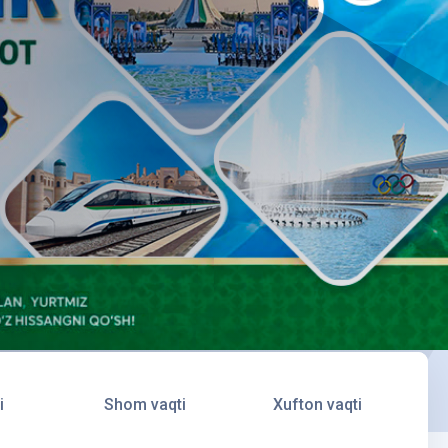
i
Shom vaqti
Xufton vaqti