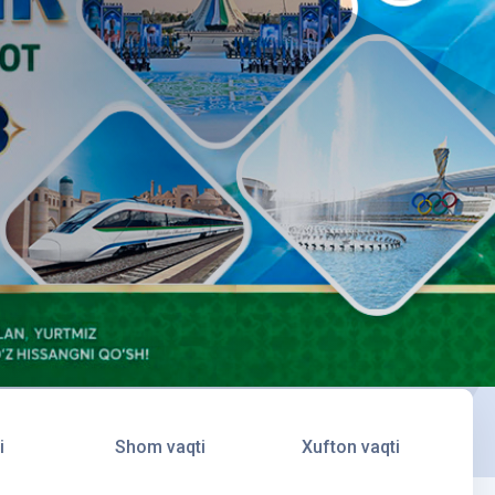
i
Shom vaqti
Xufton vaqti