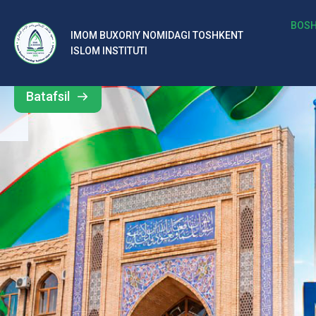
b
BOSH
IMOM BUXORIY NOMIDAGI TOSHKENT
Barcha
ISLOM INSTITUTI
al
yangiliklar
ar
Batafsil
o‘
rt
a
si
d