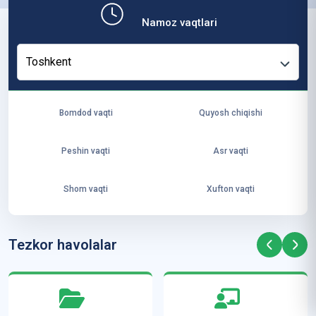
b,
Namoz vaqtlari
ya
ng
Toshkent
i
ha
yo
Bomdod vaqti
Quyosh chiqishi
t
va
Peshin vaqti
Asr vaqti
ke
laj
Shom vaqti
Xufton vaqti
ak
ya
ra
Tezkor havolalar
ta
mi
z”