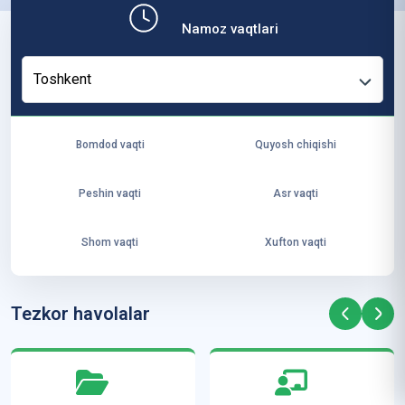
b,
Namoz vaqtlari
ya
ng
Toshkent
i
ha
yo
Bomdod vaqti
Quyosh chiqishi
t
va
Peshin vaqti
Asr vaqti
ke
laj
Shom vaqti
Xufton vaqti
ak
ya
ra
Tezkor havolalar
ta
mi
z”