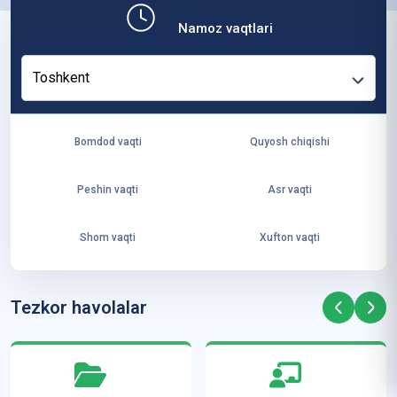
b,
Namoz vaqtlari
ya
ng
Toshkent
i
ha
yo
Bomdod vaqti
Quyosh chiqishi
t
va
Peshin vaqti
Asr vaqti
ke
laj
Shom vaqti
Xufton vaqti
ak
ya
ra
Tezkor havolalar
ta
mi
z”