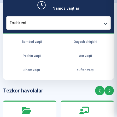
b,
Namoz vaqtlari
ya
ng
Toshkent
i
ha
yo
Bomdod vaqti
Quyosh chiqishi
t
va
Peshin vaqti
Asr vaqti
ke
laj
Shom vaqti
Xufton vaqti
ak
ya
ra
Tezkor havolalar
ta
mi
z”