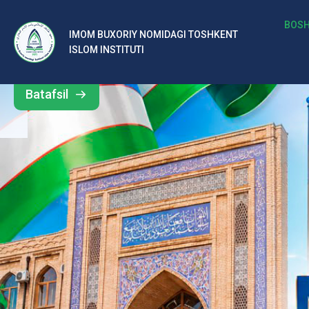
b
BOSH
IMOM BUXORIY NOMIDAGI TOSHKENT
Barcha
ISLOM INSTITUTI
al
yangiliklar
ar
Batafsil
o‘
rt
a
si
d