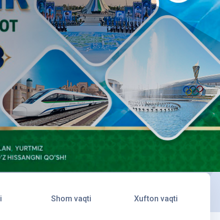
i
Shom vaqti
Xufton vaqti