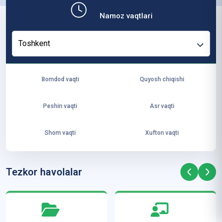
b,
Namoz vaqtlari
ya
ng
Toshkent
i
ha
yo
Bomdod vaqti
Quyosh chiqishi
t
va
Peshin vaqti
Asr vaqti
ke
laj
Shom vaqti
Xufton vaqti
ak
ya
ra
Tezkor havolalar
ta
mi
z”