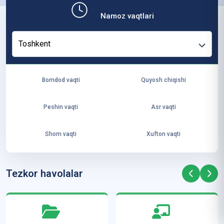
b,
Namoz vaqtlari
ya
ng
Toshkent
i
ha
yo
Bomdod vaqti
Quyosh chiqishi
t
va
Peshin vaqti
Asr vaqti
ke
laj
Shom vaqti
Xufton vaqti
ak
ya
ra
Tezkor havolalar
ta
mi
z”