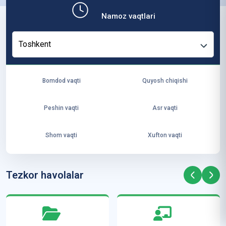
b,
Namoz vaqtlari
ya
ng
Toshkent
i
ha
yo
Bomdod vaqti
Quyosh chiqishi
t
va
Peshin vaqti
Asr vaqti
ke
laj
Shom vaqti
Xufton vaqti
ak
ya
ra
Tezkor havolalar
ta
mi
z”