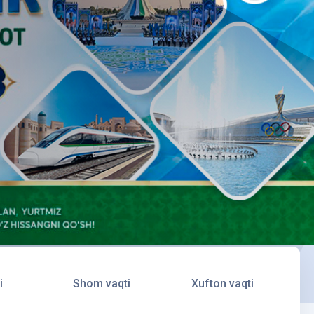
i
Shom vaqti
Xufton vaqti