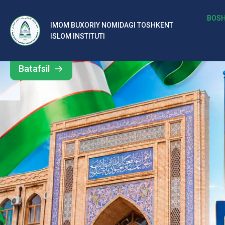
b
BOSH
IMOM BUXORIY NOMIDAGI TOSHKENT
Barcha
ISLOM INSTITUTI
al
yangiliklar
ar
Batafsil
o‘
rt
a
si
d