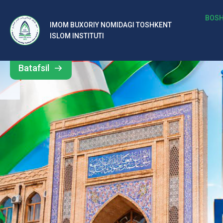
м
BOSH
IMOM BUXORIY NOMIDAGI TOSHKENT
Barcha
ISLOM INSTITUTI
Б
yangiliklar
ух
Batafsil
о
р
и
й
н