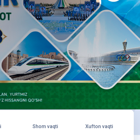
i
Shom vaqti
Xufton vaqti