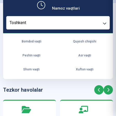
b,
Namoz vaqtlari
ya
ng
Toshkent
i
ha
yo
Bomdod vaqti
Quyosh chiqishi
t
va
Peshin vaqti
Asr vaqti
ke
laj
Shom vaqti
Xufton vaqti
ak
ya
ra
Tezkor havolalar
ta
mi
z”