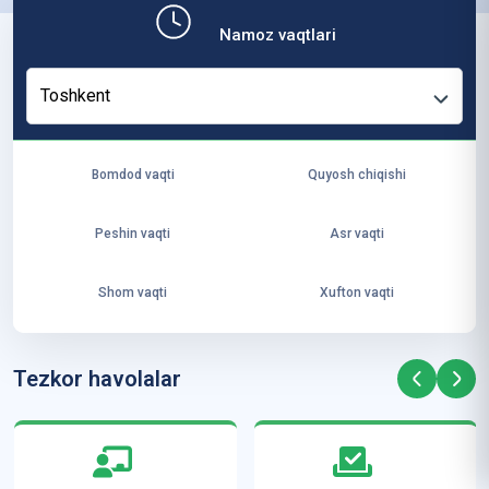
ит
Namoz vaqtlari
ут
и
Toshkent
ус
то
зл
Bomdod vaqti
Quyosh chiqishi
ар
и
Peshin vaqti
Asr vaqti
А
л-
Shom vaqti
Xufton vaqti
Аз
ҳа
рд
Tezkor havolalar
а
м
ал