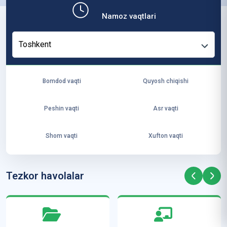
b,
Namoz vaqtlari
ya
ng
Toshkent
i
ha
yo
Bomdod vaqti
Quyosh chiqishi
t
va
Peshin vaqti
Asr vaqti
ke
laj
Shom vaqti
Xufton vaqti
ak
ya
ra
Tezkor havolalar
ta
mi
z”