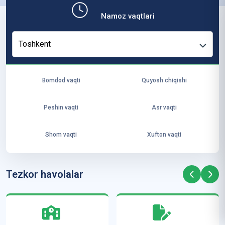
ко
Namoz vaqtlari
н
ф
Toshkent
ер
ен
ци
Bomdod vaqti
Quyosh chiqishi
я
—
Peshin vaqti
Asr vaqti
“Т
ер
Shom vaqti
Xufton vaqti
м
из
ҳа
Tezkor havolalar
ди
с
м