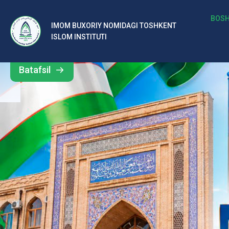
b
BOSH
IMOM BUXORIY NOMIDAGI TOSHKENT
Barcha
ISLOM INSTITUTI
al
yangiliklar
ar
Batafsil
o‘
rt
a
si
d