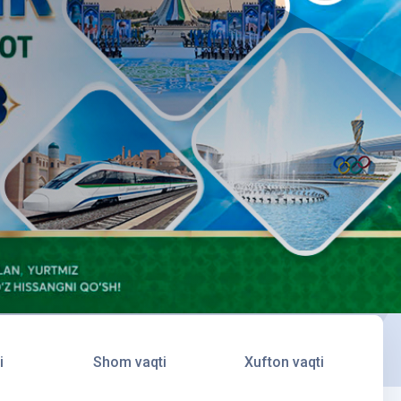
i
Shom vaqti
Xufton vaqti