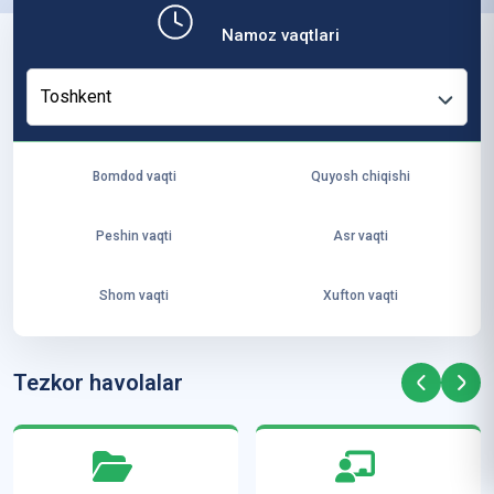
b,
Namoz vaqtlari
ya
ng
Toshkent
i
ha
yo
Bomdod vaqti
Quyosh chiqishi
t
va
Peshin vaqti
Asr vaqti
ke
laj
Shom vaqti
Xufton vaqti
ak
ya
ra
Tezkor havolalar
ta
mi
z”