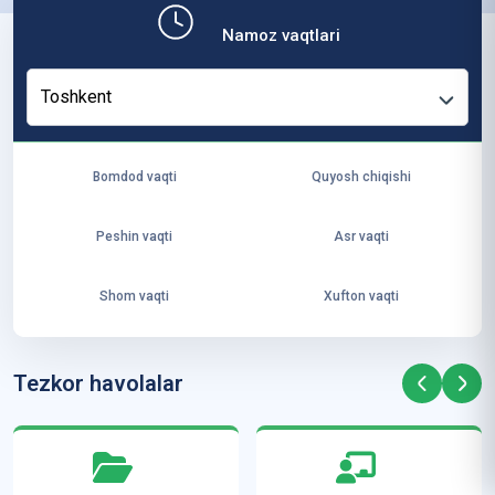
b,
Namoz vaqtlari
ya
ng
Toshkent
i
ha
yo
Bomdod vaqti
Quyosh chiqishi
t
va
Peshin vaqti
Asr vaqti
ke
laj
Shom vaqti
Xufton vaqti
ak
ya
ra
Tezkor havolalar
ta
mi
z”