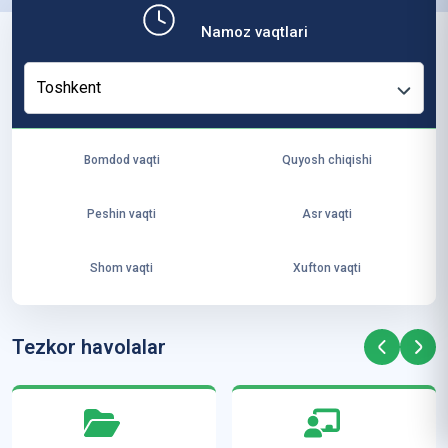
b,
Namoz vaqtlari
ya
ng
Toshkent
i
ha
yo
Bomdod vaqti
Quyosh chiqishi
t
va
Peshin vaqti
Asr vaqti
ke
laj
Shom vaqti
Xufton vaqti
ak
ya
ra
Tezkor havolalar
ta
mi
z”