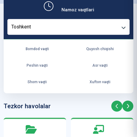
b,
Namoz vaqtlari
ya
ng
Toshkent
i
ha
yo
Bomdod vaqti
Quyosh chiqishi
t
va
Peshin vaqti
Asr vaqti
ke
laj
Shom vaqti
Xufton vaqti
ak
ya
ra
Tezkor havolalar
ta
mi
z”