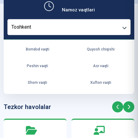
b,
Namoz vaqtlari
ya
ng
Toshkent
i
ha
yo
Bomdod vaqti
Quyosh chiqishi
t
va
Peshin vaqti
Asr vaqti
ke
laj
Shom vaqti
Xufton vaqti
ak
ya
ra
Tezkor havolalar
ta
mi
z”