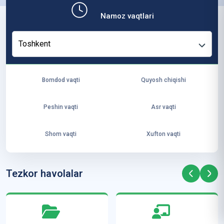
b,
Namoz vaqtlari
ya
ng
Toshkent
i
ha
yo
Bomdod vaqti
Quyosh chiqishi
t
va
Peshin vaqti
Asr vaqti
ke
laj
Shom vaqti
Xufton vaqti
ak
ya
ra
Tezkor havolalar
ta
mi
z”