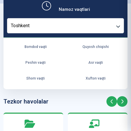
b,
Namoz vaqtlari
ya
ng
Toshkent
i
ha
yo
Bomdod vaqti
Quyosh chiqishi
t
va
Peshin vaqti
Asr vaqti
ke
laj
Shom vaqti
Xufton vaqti
ak
ya
ra
Tezkor havolalar
ta
mi
z”