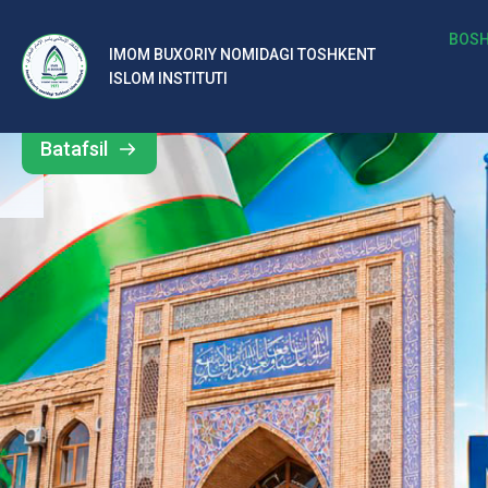
b
BOSH
IMOM BUXORIY NOMIDAGI TOSHKENT
Barcha
ISLOM INSTITUTI
al
yangiliklar
ar
Batafsil
o‘
rt
a
si
d