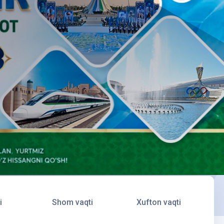
i
Shom vaqti
Xufton vaqti