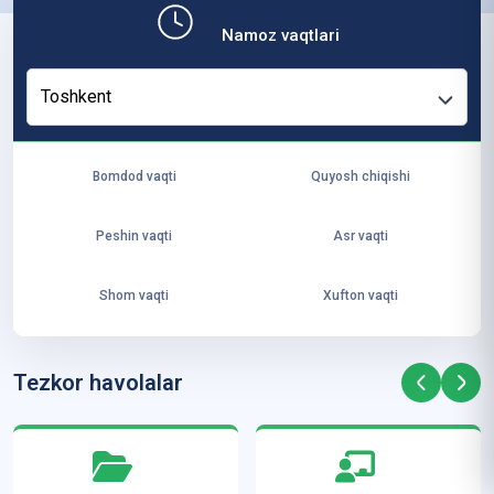
b,
Namoz vaqtlari
ya
ng
Toshkent
i
ha
yo
Bomdod vaqti
Quyosh chiqishi
t
va
Peshin vaqti
Asr vaqti
ke
laj
Shom vaqti
Xufton vaqti
ak
ya
ra
Tezkor havolalar
ta
mi
z”