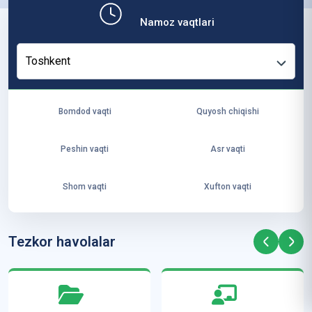
b,
Namoz vaqtlari
ya
ng
Toshkent
i
ha
yo
Bomdod vaqti
Quyosh chiqishi
t
va
Peshin vaqti
Asr vaqti
ke
laj
Shom vaqti
Xufton vaqti
ak
ya
ra
Tezkor havolalar
ta
mi
z”