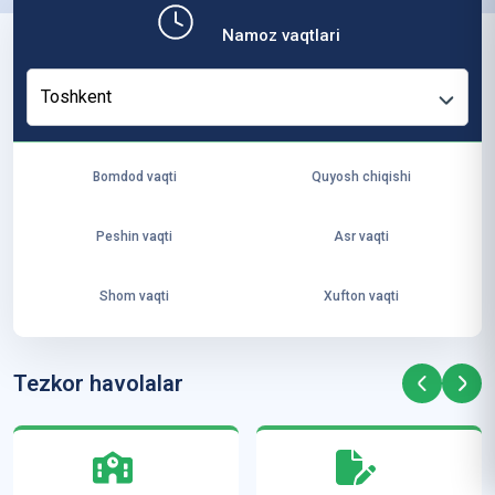
ко
Namoz vaqtlari
н
ф
Toshkent
ер
ен
ци
Bomdod vaqti
Quyosh chiqishi
я
—
Peshin vaqti
Asr vaqti
“Т
ер
Shom vaqti
Xufton vaqti
м
из
ҳа
Tezkor havolalar
ди
с
м