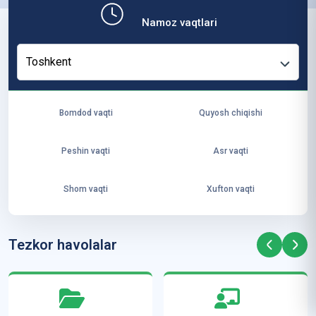
b,
Namoz vaqtlari
ya
ng
Toshkent
i
ha
yo
Bomdod vaqti
Quyosh chiqishi
t
va
Peshin vaqti
Asr vaqti
ke
laj
Shom vaqti
Xufton vaqti
ak
ya
ra
Tezkor havolalar
ta
mi
z”