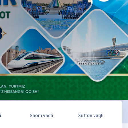
i
Shom vaqti
Xufton vaqti