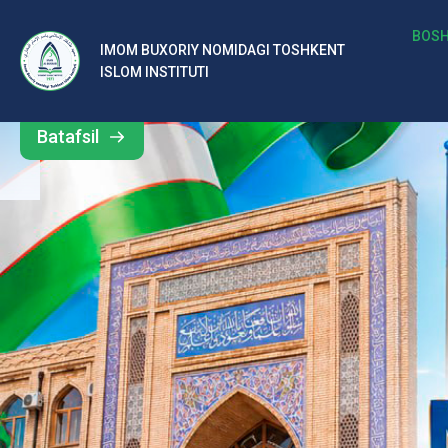
b
BOSH
IMOM BUXORIY NOMIDAGI TOSHKENT
Barcha
ISLOM INSTITUTI
al
yangiliklar
ar
Batafsil
o‘
rt
a
si
d