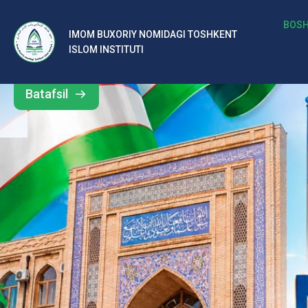
b
BOSH
IMOM BUXORIY NOMIDAGI TOSHKENT
Barcha
ISLOM INSTITUTI
al
yangiliklar
ar
Batafsil
o‘
rt
a
si
d