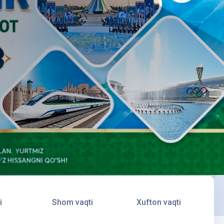
i
Shom vaqti
Xufton vaqti