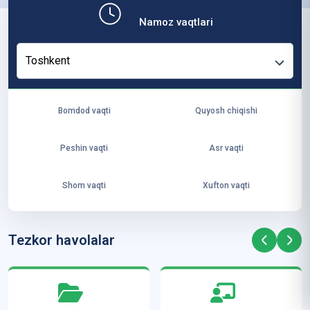
b,
Namoz vaqtlari
ya
ng
Toshkent
i
ha
yo
Bomdod vaqti
Quyosh chiqishi
t
va
Peshin vaqti
Asr vaqti
ke
laj
Shom vaqti
Xufton vaqti
ak
ya
ra
Tezkor havolalar
ta
mi
z”