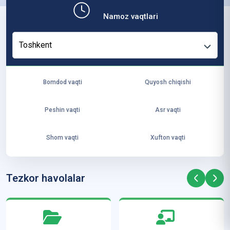
b,
Namoz vaqtlari
ya
ng
Toshkent
i
ha
yo
Bomdod vaqti
Quyosh chiqishi
t
va
Peshin vaqti
Asr vaqti
ke
laj
Shom vaqti
Xufton vaqti
ak
ya
ra
Tezkor havolalar
ta
mi
z”