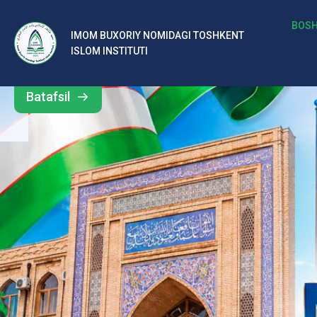
b
BOSH
IMOM BUXORIY NOMIDAGI TOSHKENT
Barcha
ISLOM INSTITUTI
al
yangiliklar
ar
Batafsil
o‘
rt
a
si
d