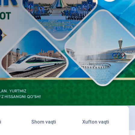
i
Shom vaqti
Xufton vaqti