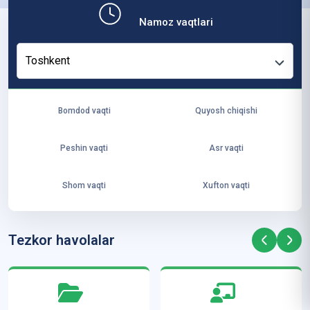
b,
Namoz vaqtlari
ya
ng
Toshkent
i
ha
yo
Bomdod vaqti
Quyosh chiqishi
t
va
Peshin vaqti
Asr vaqti
ke
laj
Shom vaqti
Xufton vaqti
ak
ya
ra
Tezkor havolalar
ta
mi
z”